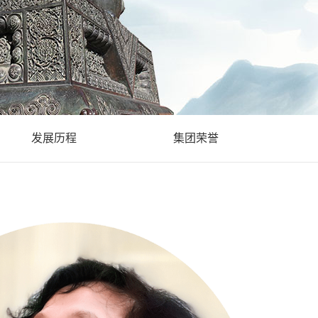
发展历程
集团荣誉