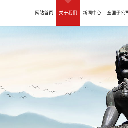
网站首页
关于我们
新闻中心
全国子公